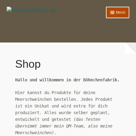
Zur
Zum
Menü
Navigation
Inhalt
springen
springen
Wohnen
Schlafen
Essen
Shop
Deko
Hallo und willkommen in der Böhnchenfabrik.
2-Bein
Hier kannst du Produkte für deine
Hilfe & FAQ’s
Meerschweinchen bestellen. Jedes Produkt
ist ein Unikat und wird extra für dich
produziert. Alles wurde selber geplant,
entwickelt und getestet
(das Testen
übernimmt immer mein QM-Team, also meine
Meerschweinchen)
.