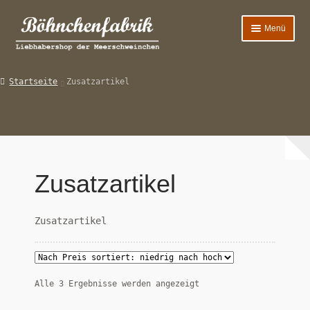
Zur
Zum
Menü
Navigation
Inhalt
springen
springen
Wohnen
Startseite
Zusatzartikel
Schlafen
Essen
Deko
Zusatzartikel
2-Bein
Zusatzartikel
Hilfe & FAQ’s
Nach
Alle 3 Ergebnisse werden angezeigt
Preis
sortiert: