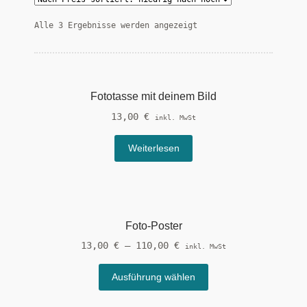
Nach
Alle 3 Ergebnisse werden angezeigt
Preis
sortiert:
aufsteigend
Fototasse mit deinem Bild
13,00
€
inkl. MwSt
Weiterlesen
Foto-Poster
13,00
€
–
110,00
€
inkl. MwSt
Dieses
Ausführung wählen
Produkt
weist