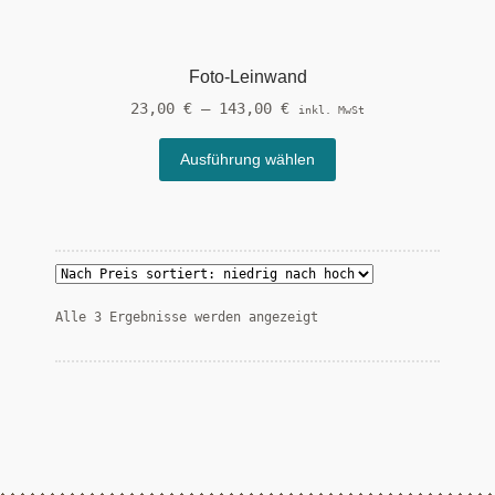
mehrere
Varianten
auf.
Foto-Leinwand
Die
23,00
€
–
143,00
€
Optionen
inkl. MwSt
können
Dieses
Ausführung wählen
auf
Produkt
der
weist
Produktseite
mehrere
gewählt
Varianten
werden
auf.
Die
Nach
Alle 3 Ergebnisse werden angezeigt
Optionen
Preis
können
sortiert:
auf
aufsteigend
der
Produktseite
gewählt
werden