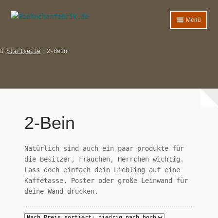
Zur
Zum
Menü
Navigation
Inhalt
springen
springen
Wohnen
Startseite
2-Bein
Schlafen
Essen
Deko
2-Bein
2-Bein
Natürlich sind auch ein paar produkte für
Hilfe & FAQ’s
die Besitzer, Frauchen, Herrchen wichtig.
Lass doch einfach dein Liebling auf eine
Kaffetasse, Poster oder große Leinwand für
deine Wand drucken.